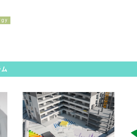
rgy
ラム