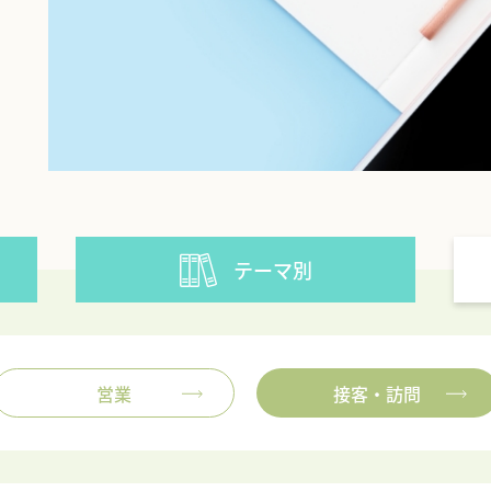
テーマ別
06-6631-2265
営業
接客・訪問