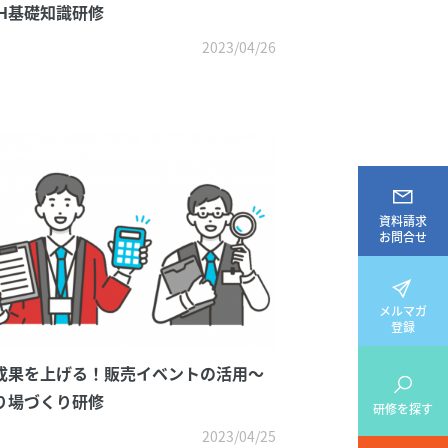
EH基礎知識研修
2023/04/26
資料請求
お問合せ
メルマガ
登録
成果を上げる！販売イベントの活用～
り場づくり研修
研修を探す
2023/04/25