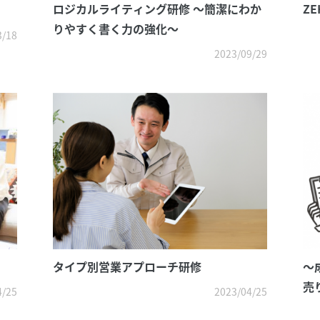
ロジカルライティング研修 ～簡潔にわか
Z
りやすく書く力の強化～
3/18
2023/09/29
タイプ別営業アプローチ研修
～
売
4/25
2023/04/25