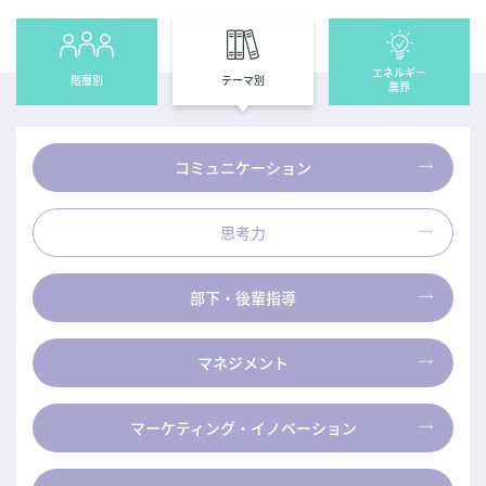
導入実績
会社概要
エネルギー
階層別
テーマ別
業界
研修講師募集
よくあるご質問
コミュニケーション
06-6631-2265
思考力
部下・後輩指導
マネジメント
マーケティング・
イノベーション