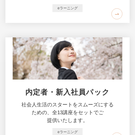
eラーニング
内定者・新入社員パック
社会人生活の
スタートを
スムーズに
する
ための、
全13講座を
セットでご
提供いたします。
eラーニング