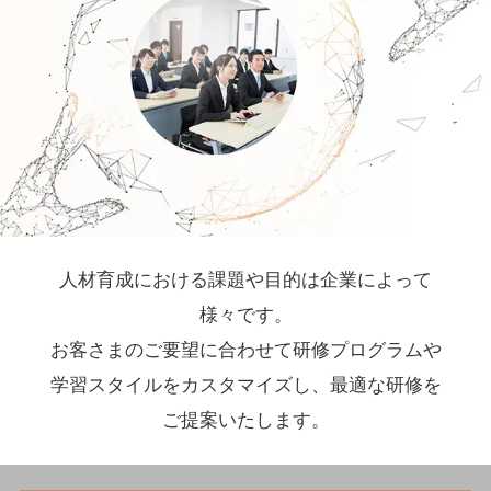
導入実績
お知らせ
コラム
採用情報
人材育成に
おける
課題や
目的は
企業に
よって
様々です。
お客さまのご
要望に
合わせて
研修プログラムや
学習スタイルを
カスタマイズし、
最適な
研修を
ご提案いたします。