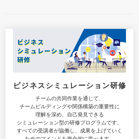
ビジネスシミュレーション研修
チームの
共同作業を
通じて、
チームビルディングや
関係構築の
重要性に
理解を
深め、
自己発見できる
シミュレーション型の
研修プログラムです。
すべての
受講者が
協働し、
成果を
上げていく
ための
マインドを
複合的に
学べます。