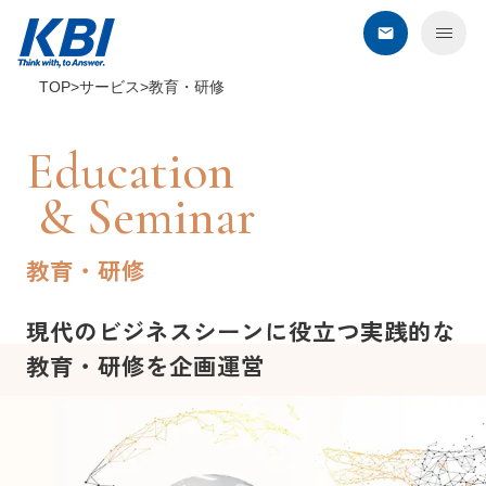
TOP
サービス
教育・研修
KBIについて
Education
サービス
& Seminar
デジタル・オンライン
教育・研修
コンタクトセンター
BPO
現代の
ビジネスシーンに
役立つ
実践的な
セールスプロモーション
教育・
研修を
企画運営
教育・研修
建築・環境・調査
エネルギー企業さま向けサービス