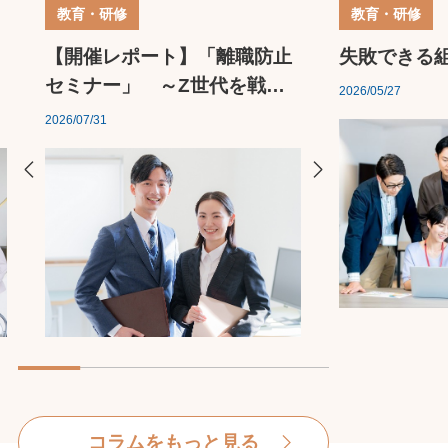
教育・研修
教育・研修
【開催レポート】「離職防止
失敗できる
セミナー」 ～Z世代を戦力
2026/05/27
に変える人材育成戦略～
2026/07/31
コラムをもっと見る