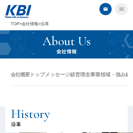
TOP
会社情報
沿革
KBIについて
About Us
サービス
会社情報
デジタル・オンライン
会社概要
トップメッセージ
経営理念
事業領域・強み
組
コンタクトセンター
BPO
セールスプロモーション
教育・研修
History
建築・環境・調査
沿革
エネルギー企業さま向けサービス