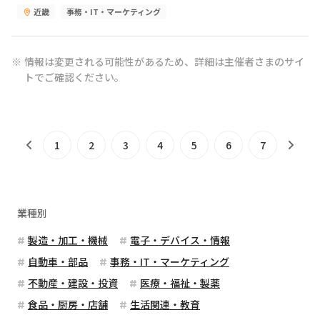
近畿
事務・IT・マーケティング
情報は変更される可能性があるため、詳細は主催者さまのサイ
トでご確認ください。
1
2
3
4
5
6
7
業種別
製造・加工・機械
電子・デバイス・情報
自動車・部品
事務・IT・マーケティング
不動産・建設・投資
医療・福祉・製薬
食品・厨房・店舗
生活関連・教育