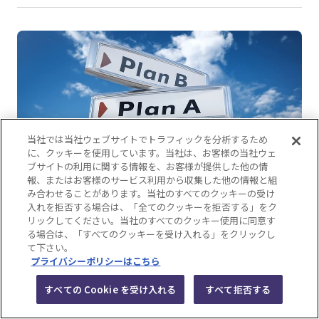
当社では当社ウェブサイトでトラフィックを分析するため
に、クッキーを使用しています。当社は、お客様の当社ウェ
ブサイトの利用に関する情報を、お客様が提供した他の情
報、またはお客様のサービス利用から収集した他の情報と組
み合わせることがあります。当社のすべてのクッキーの受け
入れを拒否する場合は、「全てのクッキーを拒否する」をク
木工ブース・システムブース・ファブリックブー
リックしてください。当社のすべてのクッキー使用に同意す
スの違いと選び方｜費用・納期・再利用性・環
る場合は、「すべてのクッキーを受け入れる」をクリックし
て下さい。
境負荷を徹底比較
プライバシーポリシーはこちら
2026.03.31
すべての Cookie を受け入れる
すべて拒否する
装飾