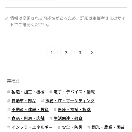
情報は変更される可能性があるため、詳細は主催者さまのサイ
トでご確認ください。
1
2
3
業種別
製造・加工・機械
電子・デバイス・情報
自動車・部品
事務・IT・マーケティング
不動産・建設・投資
医療・福祉・製薬
食品・厨房・店舗
生活関連・教育
インフラ・エネルギー
安全・防災
観光・農業・園芸