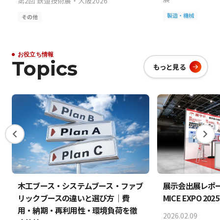
第2回 鉄道技術展・大阪2026
製造・機械
その他
お役立ち情報
Topics
もっと見る
木工ブース・システムブース・ファブ
展示会出展レポート 
リックブースの違いと選び方｜費
MICE EXPO 202
用・納期・再利用性・環境負荷を徹
2026.02.09