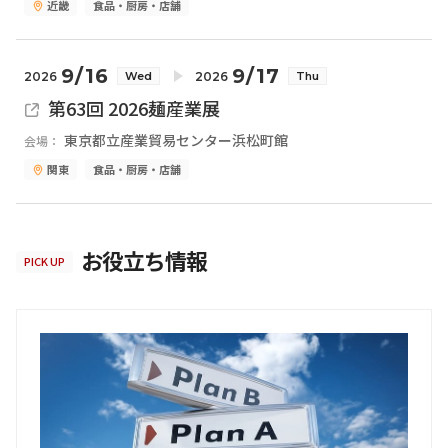
近畿
食品・厨房・店舗
9/16
9/17
2026
2026
Wed
Thu
第63回 2026麺産業展
東京都立産業貿易センター浜松町館
会場：
関東
食品・厨房・店舗
お役立ち情報
PICK UP