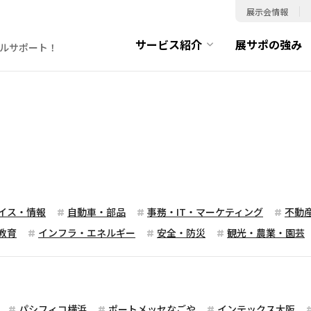
展示会情報
サービス紹介
展サポの強み
ルサポート！
イス・情報
自動車・部品
事務・IT・マーケティング
不動
教育
インフラ・エネルギー
安全・防災
観光・農業・園芸
パシフィコ横浜
ポートメッセなごや
インテックス大阪