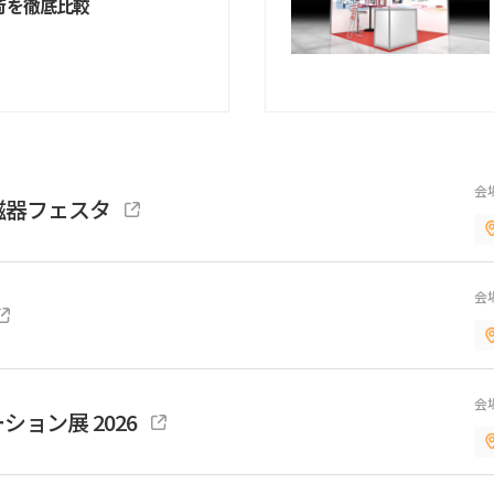
荷を徹底比較
会
磁器フェスタ
会
会
ョン展 2026