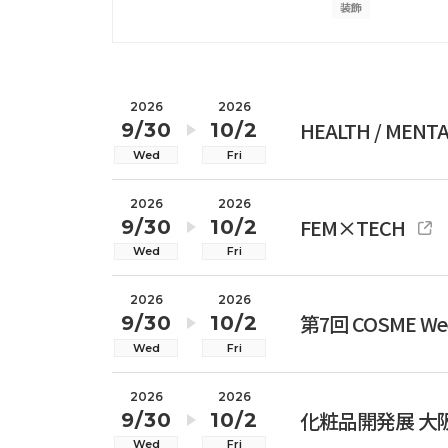
装飾
2026
2026
HEALTH / MENT
9/30
10/2
Wed
Fri
2026
2026
FEM×TECH
9/30
10/2
Wed
Fri
2026
2026
第7回 COSME W
9/30
10/2
Wed
Fri
2026
2026
化粧品開発展 大
9/30
10/2
Wed
Fri