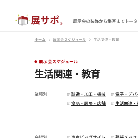
展示会の装飾から集客まで
トータ
ホーム
展示会スケジュール
生活関連・教育
展示会スケジュール
生活関連・教育
業種別
製造・加工・機械
電子・デバ
食品・厨房・店舗
生活関連・
会場別
東京ビッグサイト
幕張メッセ