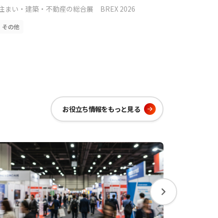
住まい・建築・不動産の総合展 BREX 2026
コミックマ
その他
その他
お役立ち情報を
もっと見る