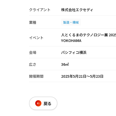
クライアント
株式会社エクセディ
業種
製造・機械
人とくるまのテクノロジー展 202
イベント
YOKOHAMA
会場
パシフィコ横浜
広さ
36㎡
開催期間
2025年5月21日～5月23日
戻る