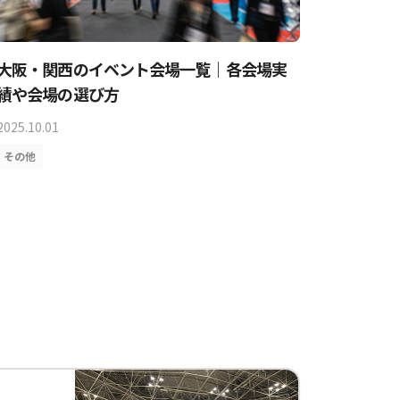
大阪・関西のイベント会場一覧｜各会場実
東京・
績や会場の選び方
場実績
2025.10.01
2025.10.0
その他
その他