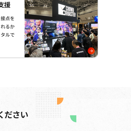
支援
と接点を
られるか
ータルで
ください