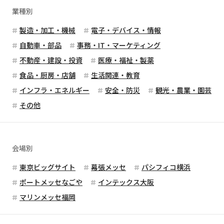
業種別
製造・加工・機械
電子・デバイス・情報
自動車・部品
事務・IT・マーケティング
不動産・建設・投資
医療・福祉・製薬
食品・厨房・店舗
生活関連・教育
インフラ・エネルギー
安全・防災
観光・農業・園芸
その他
会場別
東京ビッグサイト
幕張メッセ
パシフィコ横浜
ポートメッセなごや
インテックス大阪
マリンメッセ福岡