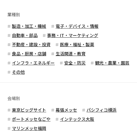
業種別
製造・加工・機械
電子・デバイス・情報
自動車・部品
事務・IT・マーケティング
不動産・建設・投資
医療・福祉・製薬
食品・厨房・店舗
生活関連・教育
インフラ・エネルギー
安全・防災
観光・農業・園芸
その他
会場別
東京ビッグサイト
幕張メッセ
パシフィコ横浜
ポートメッセなごや
インテックス大阪
マリンメッセ福岡