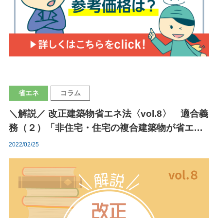
省エネ
コラム
＼解説／ 改正建築物省エネ法〈vol.8〉 適合義
務（２）「非住宅・住宅の複合建築物が省エネ
適判の対象となる条件」
2022/02/25