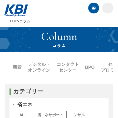
TOP
コラム
KBIについて
Column
サービス
コラム
デジタル・オンライン
デジタル・
コンタクト
セー
コンタクトセンター
新着
BPO
オンライン
センター
プロモ
BPO
セールスプロモーション
カテゴリー
教育・研修
建築・環境・調査
省エネ
エネルギー企業さま向けサービス
ALL
省エネサポート
コンサル