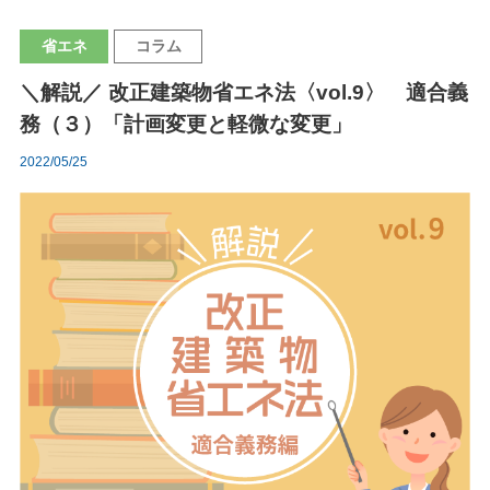
省エネ
コラム
＼解説／ 改正建築物省エネ法〈vol.9〉 適合義
務（３）「計画変更と軽微な変更」
2022/05/25