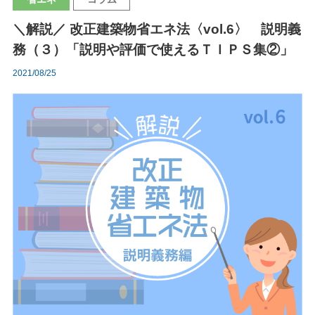
＼解説／ 改正建築物省エネ法〈vol.6〉 説明義
務（３）「説明や評価で使えるＴＩＰＳ集②」
2021/08/25