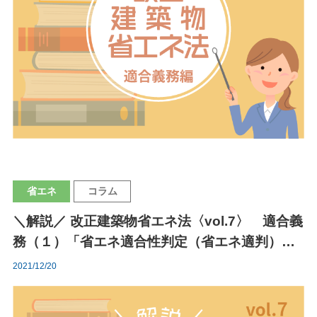
省エネ
コラム
＼解説／ 改正建築物省エネ法〈vol.7〉 適合義
務（１）「省エネ適合性判定（省エネ適判）の
４ＳＴＥＰ」
2021/12/20