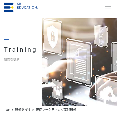
資料請求・お問合せ
メルマガ登録
Training
研修を探す
研修を探す
KBIの教育
研修を探す
コラム
TOP
研修を探す
販促マーケティング実践研修