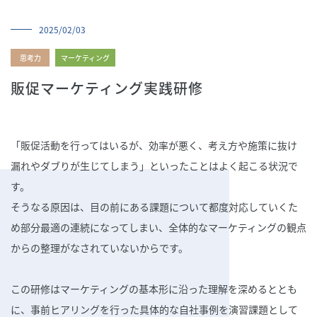
導入実績
2025/02/03
会社概要
思考力
マーケティング
研修講師募集
よくあるご質問
販促マーケティング実践研修
06-6631-2265
「販促活動を行ってはいるが、効率が悪く、考え方や施策に抜け
漏れやダブりが生じてしまう」といったことはよく起こる状況で
す。
そうなる原因は、目の前にある課題について都度対応していくた
め部分最適の連続になってしまい、全体的なマーケティングの観点
からの整理がなされていないからです。
この研修はマーケティングの基本形に沿った理解を深めるととも
に、事前ヒアリングを行った具体的な自社事例を演習課題として