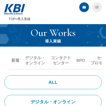
TOP
導入実績
KBIについて
Our Works
サービス
導入実績
デジタル・オンライン
デジタル・
コンタクト
セー
コンタクトセンター
新着
BPO
オンライン
センター
プロモ
BPO
セールスプロモーション
ALL
教育・研修
建築・環境・調査
エネルギー企業さま向けサービス
デジタル・オンライン