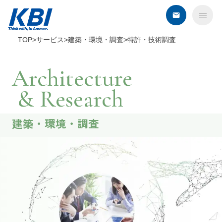
TOP
サービス
建築・環境・調査
特許・技術調査
KBIについて
Architecture
サービス
& Research
デジタル・オンライン
建築・環境・調査
コンタクトセンター
BPO
セールスプロモーション
教育・研修
建築・環境・調査
エネルギー企業さま向けサービス