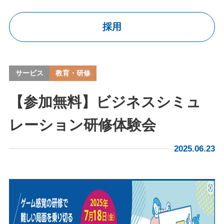
導入実績
採用
お知らせ
コラム
サービス
教育・研修
採用情報
【参加無料】ビジネスシミュ
レーション研修体験会
2025.06.23