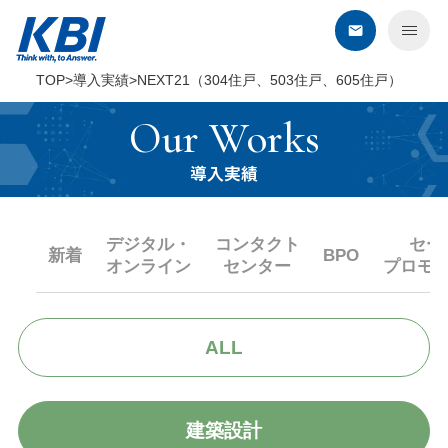
TOP
導入実績
NEXT21（304住戸、503住戸、605住戸）
KBIについて
Our Works
サービス
導入実績
デジタル・オンライン
デジタル・
コンタクト
セー
コンタクトセンター
新着
BPO
オンライン
センター
プロモ
BPO
セールスプロモーション
ALL
教育・研修
建築・環境・調査
エネルギー企業さま向けサービス
建築設計