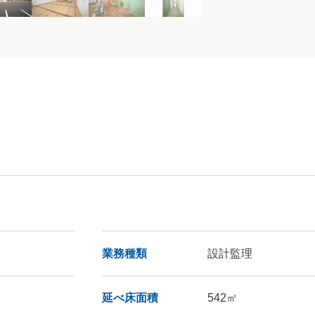
業務種類
設計監理
延べ床面積
542㎡