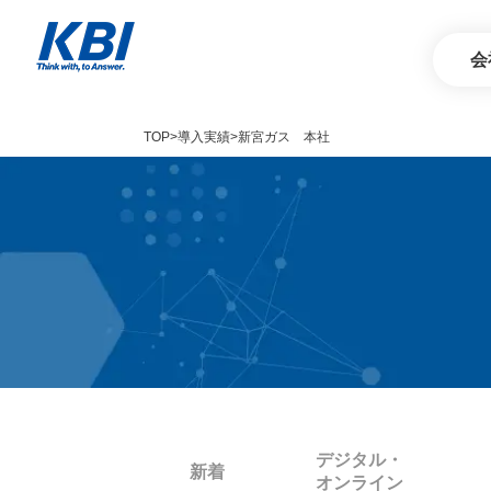
会
TOP
導入実績
新宮ガス 本社
Service
サービス
デジタル・
新着
オンライン