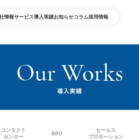
社情報
サービス
導入実績
お知らせ
コラム
採用情報
デジタル・オンライン
セールスプ
コンタクトセンター
教育・研修
Our Works
BPO
建築・環境
エネルギー企業さま向けサービス
導入実績
コンタクト
セールス
BPO
センター
プロモーション