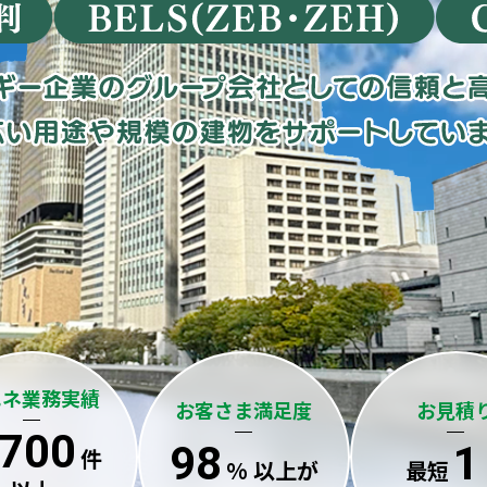
エネ業務実績
お客さま満足度
お見積
,700
98
1
件
% 以上が
最短