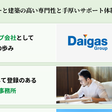
ーと建築の高い専門性と
手厚いサポート体
プ会社
として
の歩み
して登録のある
事務所