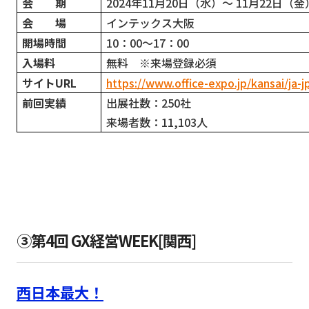
会 期
2024
年11月20日（水）～ 11月22日（金
会 場
インテックス大阪
開場時間
10
：00～17：00
入場料
無料 ※来場登録必須
サイトURL
https://www.office-expo.jp/kansai/ja-j
前回実績
出展社数：250社
来場者数：11,103人
③第4回 GX経営WEEK[関西]
西日本最大！