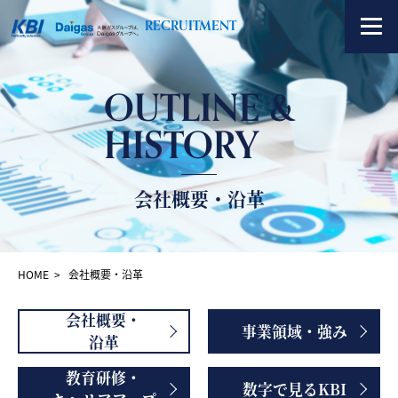
RECRUITMENT
OUTLINE &
お知らせ
HISTORY
求人情報
KBIについて
会社概要・沿革
社員紹介
HOME
会社概要・沿革
CONTACT
会社概要・
事業領域・強み
沿革
教育研修・
数字で見るKBI