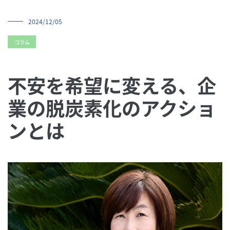
導入実績
2024/12/05
会社概要
コラム
研修講師募集
よくあるご質問
不安を希望に変える、企
06-6631-2265
業の脱炭素化のアクショ
ンとは