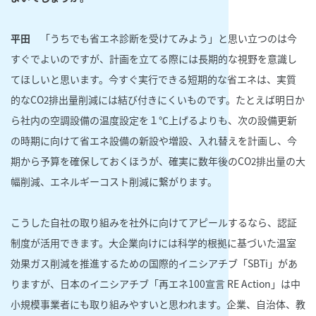
平田
「うちでも省エネ診断を受けてみよう」と思い立つのは今
すぐでよいのですが、計画を立てる際には長期的な視野を意識し
てほしいと思います。今すぐ実行できる短期的な省エネは、実質
的なCO
排出量削減には結び付きにくいものです。たとえば明日か
2
ら社内の空調設備の温度設定を１℃上げるよりも、次の設備更新
の時期に向けて省エネ設備の新設や増設、入れ替えを計画し、今
期から予算を確保しておくほうが、確実に数年後のCO
排出量の大
2
幅削減、エネルギーコスト削減に繋がります。
こうした自社の取り組みを社外に向けてアピールするなら、認証
制度が活用できます。大企業向けには科学的根拠に基づいた温室
効果ガス削減を推進するための国際的イニシアチブ「SBTi」があ
りますが、日本のイニシアチブ「再エネ100宣言 RE Action」は中
小規模事業者にも取り組みやすいと思われます。企業、自治体、教