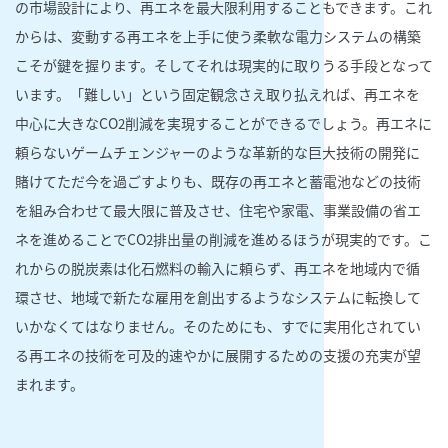
の市場設計により、再エネを最大限利用することもできます。これ
からは、変動する再エネを上手に使う柔軟な電力システムの構築
こそが鍵を握ります。そしてそれは現実的に取りうる手段となって
います。「難しい」という固定観念さえ取り払えれば、再エネを
中心に大きなCO
削減を実現することができるでしょう。再エネに
2
頼らないゲームチェンジャーのような革新的な巨大技術の開発に
賭けてただ今を過ごすよりも、既存の再エネと蓄電池などの技術
を組み合わせて最大限に普及させ、住宅や家電、事業設備の省エ
ネを進めることでCO
排出量の削減を進めるほうが現実的です。こ
2
れからの脱炭素は化石燃料の輸入に頼らず、再エネを地域内で循
環させ、地域で新たな雇用を創出するようなシステムに転換して
いかなくてはなりません。そのためにも、すでに実用化されてい
る再エネの技術を可及的速やかに展開するための支援の充実が望
まれます。