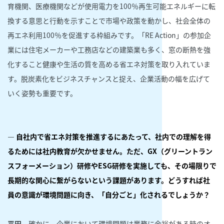
育機関、医療機関などが使用電力を100％再生可能エネルギーに転
換する意思と行動を示すことで市場や政策を動かし、社会全体の
再エネ利用100％を促進する枠組みです。「RE Action」の参加企
業には住宅メーカーや工務店などの建築業も多く、窓の断熱を強
化すること健康や生活の質を高める省エネ対策を取り入れていま
す。脱炭素化をビジネスチャンスと捉え、企業活動の幅を広げて
いく姿勢も重要です。
― 自社内で省エネ対策を推進するにあたって、社内での理解を得
るためには社内教育が欠かせません。ただ、GX（グリーントラン
スフォーメーション）研修やESG研修を実施しても、その場限りで
長期的な関心に繋がらないという課題があります。どうすれば社
員の意識が環境問題に向き、「自分ごと」化されるでしょうか？
平田
確かに、企業において環境問題は業務に余裕がある時のオ