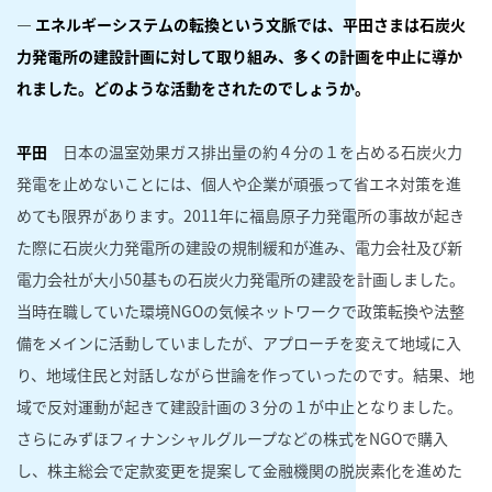
― エネルギーシステムの転換という文脈では、平田さまは石炭火
力発電所の建設計画に対して取り組み、多くの計画を中止に導か
れました。どのような活動をされたのでしょうか。
平田
日本の温室効果ガス排出量の約４分の１を占める石炭火力
発電を止めないことには、個人や企業が頑張って省エネ対策を進
めても限界があります。2011年に福島原子力発電所の事故が起き
た際に石炭火力発電所の建設の規制緩和が進み、電力会社及び新
電力会社が大小50基もの石炭火力発電所の建設を計画しました。
当時在職していた環境NGOの気候ネットワークで政策転換や法整
備をメインに活動していましたが、アプローチを変えて地域に入
り、地域住民と対話しながら世論を作っていったのです。結果、地
域で反対運動が起きて建設計画の３分の１が中止となりました。
さらにみずほフィナンシャルグループなどの株式をNGOで購入
し、株主総会で定款変更を提案して金融機関の脱炭素化を進めた