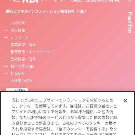
関西ビジネスインフォメーション株式会社（KBI）
お知らせ
求人情報
メッセージ
事業領域・強み
教育研修・キャリアアップ
会社概要・沿革
数字で見るKBI
社員紹介
お仕事の流れ
当社では当社ウェブサイトでトラフィックを分析するため
に、クッキーを使用しています。当社は、お客様の当社ウェ
ブサイトの利用に関する情報を、お客様が提供した他の情
報、またはお客様のサービス利用から収集した他の情報と組
み合わせることがあります。当社のすべてのクッキーの受け
入れを拒否する場合は、「全てのクッキーを拒否する」をク
リックしてください。当社のすべてのクッキー使用に同意す
プライバシーポリシー